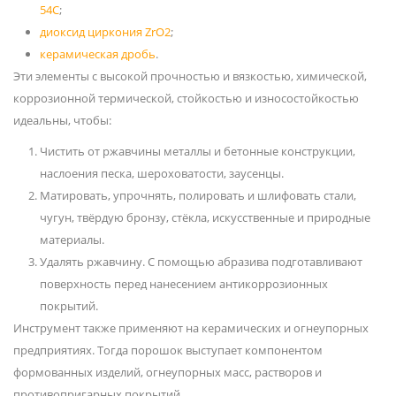
54С
;
диоксид циркония ZrO2
;
керамическая дробь
.
Эти элементы с высокой прочностью и вязкостью, химической,
коррозионной термической, стойкостью и износостойкостью
идеальны, чтобы:
Чистить от ржавчины металлы и бетонные конструкции,
наслоения песка, шероховатости, заусенцы.
Матировать, упрочнять, полировать и шлифовать стали,
чугун, твёрдую бронзу, стёкла, искусственные и природные
материалы.
Удалять ржавчину. С помощью абразива подготавливают
поверхность перед нанесением антикоррозионных
покрытий.
Инструмент также применяют на керамических и огнеупорных
предприятиях. Тогда порошок выступает компонентом
формованных изделий, огнеупорных масс, растворов и
противопригарных покрытий.