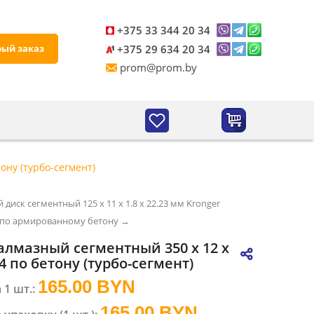
+375 33 344 20 34
рый заказ
+375 29 634 20 34
prom@prom.by
ону (турбо-сегмент)
диск сегментный 125 х 11 х 1.8 х 22.23 мм Kronger
l по армированному бетону →
алмазный сегментный 350 x 12 x
,4 по бетону (турбо-сегмент)
165.00 BYN
 1 шт.:
165.00
BYN