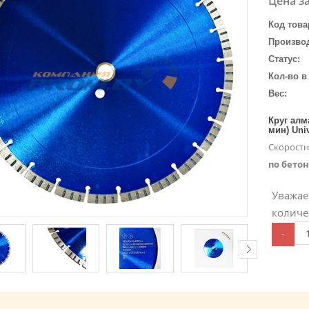
Цена за
Код това
Произво
Статус:
Кол-во в
Вес:
Круг алма
мин) Univ
Скорост
по бетон
Уважае
количе
-