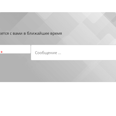
жется с вами в ближайшее время
н
*
Сообщение ...