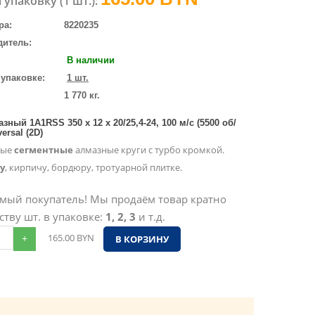
 упаковку (1 шт.):
ра:
8220235
дитель:
В наличии
 упаковке:
1 шт.
1 770 кг.
зный 1A1RSS 350 x 12 x 20/25,4-24, 100 м/с (5500 об/
ersal (2D)
ные
сегментные
алмазные круги с турбо кромкой.
у
, кирпичу, бордюру, тротуарной плитке.
мый покупатель! Мы продаём товар кратно
ству шт. в упаковке:
1, 2, 3
и т.д.
+
165.00
BYN
В КОРЗИНУ