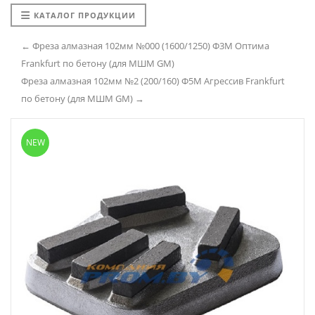
КАТАЛОГ ПРОДУКЦИИ
← Фреза алмазная 102мм №000 (1600/1250) Ф3М Оптима
Frankfurt по бетону (для МШМ GM)
Фреза алмазная 102мм №2 (200/160) Ф5М Агрессив Frankfurt
по бетону (для МШМ GM) →
NEW