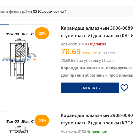
x
али фильтр:
Тип 03 (Сферический )
Карандаш алмазный 3908-0089 КС
-23%
ступенчатый) для правки (КЗП
Артикул: 31036
Под заказ
70.69
BYN/ шт.
91.80 BYN
70.69 BYN за упаковку (1 шт.)
Карандаши
алмазные,
полукруглые,
Для правки
абразивных
профильных
ЗАКАЗАТЬ
Карандаш алмазный 3908-0090 КС
-23%
ступенчатый) для правки (КЗП
Артикул: 31037
В наличии