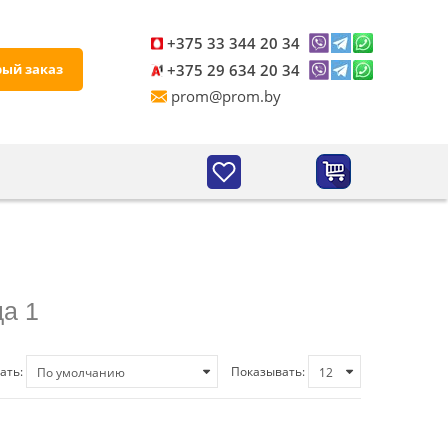
+375 33 344 20 34
рый заказ
+375 29 634 20 34
prom@prom.by
ца 1
ать:
Показывать: