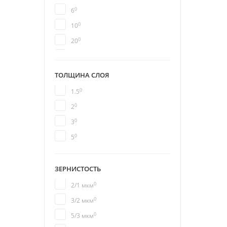
0
6
0
10
0
20
0
25
ТОЛЩИНА СЛОЯ
0
1.5
0
2
0
3
0
5
ЗЕРНИСТОСТЬ
0
2/1 мкм
0
3/2 мкм
0
5/3 мкм