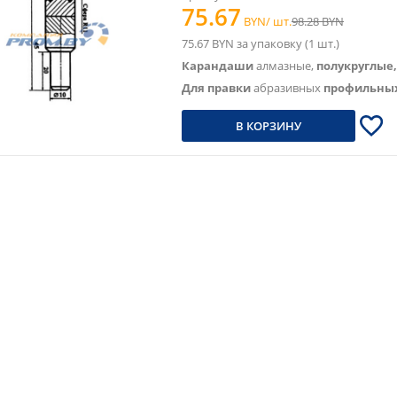
75.67
BYN/ шт.
98.28 BYN
75.67 BYN за упаковку (1 шт.)
Карандаши
алмазные,
полукруглые,
Для правки
абразивных
профильных
В КОРЗИНУ