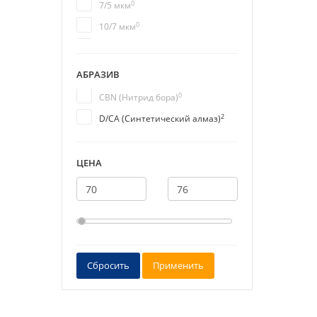
0
7/5 мкм
0
10/7 мкм
0
14/10 мкм
0
20/14 мкм
АБРАЗИВ
0
28/20 мкм
0
CBN (Нитрид бора)
0
40/28 мкм
2
D/СА (Синтетический алмаз)
0
50/40 мкм
0
60/40 мкм
ЦЕНА
0
63/50
0
63/50 мкм
0
80/63 мкм
0
100/80
0
100/80 мкм
Сбросить
Применить
0
125/100
0
125/100 мкм