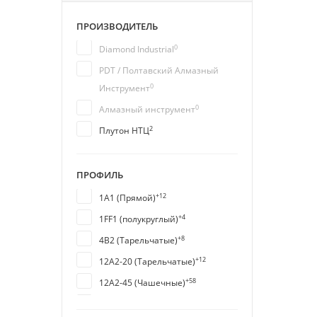
ПРОИЗВОДИТЕЛЬ
0
Diamond Industrial
PDT / Полтавский Алмазный
0
Инструмент
0
Алмазный инструмент
2
Плутон НТЦ
ПРОФИЛЬ
+12
1A1 (Прямой)
+4
1FF1 (полукруглый)
+8
4B2 (Тарельчатые)
+12
12A2-20 (Тарельчатые)
+58
12A2-45 (Чашечные)
+6
12R4 (Тарельчатые)