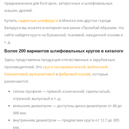
предназначена для болгарок, затирочных и шлифовальных
машин, дрелей.
Купить
надежные шлифкруги
в Минске или другом городе
Беларуси вы можете в интернет-магазине «Промбай Абразив». На
сайте найдете круги на бумажной, тканевой, наждачной основе и
т. д.
Более 200 вариантов шлифовальных кругов в каталоге
Здесь представлена продукция отечественных и зарубежных
производителей. Это
круги на керамической
,
войлочной
,
бакелитовой
,
вулканитовой
и
фибровой основе
, которые
различаются:
типом профиля — прямой, конический, тарельчатый,
отрезной, выпуклый и т. д.;
внешним диаметром — доступны диски диаметром от 40 до
900 мм;
внутренним диаметром — предлагаем круги от 12.7 до 305
мм;