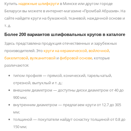
Купить
надежные шлифкруги
в Минске или другом городе
Беларуси вы можете в интернет-магазине «Промбай Абразив». На
сайте найдете круги на бумажной, тканевой, наждачной основе и
т. д.
Более 200 вариантов шлифовальных кругов в каталоге
Здесь представлена продукция отечественных и зарубежных
производителей. Это
круги на керамической
,
войлочной
,
бакелитовой
,
вулканитовой
и
фибровой основе
, которые
различаются:
типом профиля — прямой, конический, тарельчатый,
отрезной, выпуклый и т. д.;
внешним диаметром — доступны диски диаметром от 40 до
900 мм;
внутренним диаметром — предлагаем круги от 12.7 до 305
мм;
толщиной — покупатели найдут оснастку толщиной от 0.8 до
150 мм;