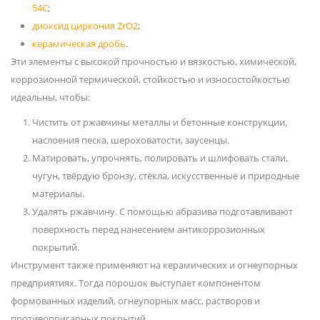
54С
;
диоксид циркония ZrO2
;
керамическая дробь
.
Эти элементы с высокой прочностью и вязкостью, химической,
коррозионной термической, стойкостью и износостойкостью
идеальны, чтобы:
Чистить от ржавчины металлы и бетонные конструкции,
наслоения песка, шероховатости, заусенцы.
Матировать, упрочнять, полировать и шлифовать стали,
чугун, твёрдую бронзу, стёкла, искусственные и природные
материалы.
Удалять ржавчину. С помощью абразива подготавливают
поверхность перед нанесением антикоррозионных
покрытий.
Инструмент также применяют на керамических и огнеупорных
предприятиях. Тогда порошок выступает компонентом
формованных изделий, огнеупорных масс, растворов и
противопригарных покрытий.