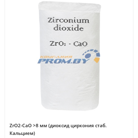
ZrO2-CaO >8 мм (диоксид циркония стаб.
Кальцием)