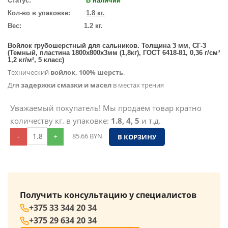
Статус:
В наличии
Кол-во в упаковке:
1.8 кг.
Вес:
1.2 кг.
Войлок грубошерстный для сальников. Толщина 3 мм, СГ-3
(Темный, пластина 1800х800х3мм (1,8кг), ГОСТ 6418-81, 0,36 г/см³
1,2 кг/м², 5 класс)
Технический
войлок, 100% шерсть
.
Для
задержки смазки и масел
в местах трения
Уважаемый покупатель! Мы продаём товар кратно
количеству кг. в упаковке:
1.8, 4, 5
и т.д.
-
+
85.66
BYN
В КОРЗИНУ
Получить консультацию у специалистов
+375 33 344 20 34
+375 29 634 20 34